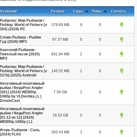
Название
Размер
Сиды
Пиры
Скачать
Рыбалка: Мир Рыбаков /
Fishing: World of Fishers [v
379.69 MB
9
0
364] (2026) PC
Слово Рыбака - Рыбин
97.37 MB
0
0
Гуд (2026) MP3
Анатолий Рыбаков -
Тяжелый песок (2025)
691.84 MB
2
0
МР3
Рыбалка: Мир Рыбаков /
Fishing: World of Fishers [v
145.52 MB
1
0
337b] (2025) Android
Негативный позитивный
рыбак / NegaPosi Angler
[S01] (2024) WEBRip
7.30 GB
2
0
1080p by VLDeshka | L |
DreamCast
Негативный позитивный
рыбак / NegaPosi Angler
16.53 GB
0
0
[01-12 из 12] (2024)
WEBRip 1080p | L1
Игорь Рыбаков - Соль
283.43 MB
1
0
(2024) FLAC