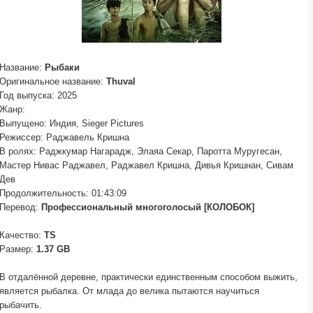
Название:
Рыбаки
Оригинальное название:
Thuval
Год выпуска: 2025
Жанр:
Выпущено: Индия, Sieger Pictures
Режиссер: Раджавель Кришна
В ролях: Раджкумар Нагарадж, Элаяа Секар, Паротта Муругесан,
Мастер Нивас Раджавел, Раджавел Кришна, Дивья Кришнан, Сивам
Дев
Продолжительность: 01:43:09
Перевод:
Профессиональный многоголосый [КОЛОБОК]
Качество:
TS
Размер:
1.37 GB
В отдалённой деревне, практически единственным способом выжить,
является рыбалка. От млада до велика пытаются научиться
рыбачить.