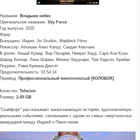
Название:
Владыки небес
Оригинальное название:
Sky Force
Год выпуска: 2025
Жанр:
Выпущено: Индия, Jio Studios, Maddock Films
Режиссер: Абхишек Анил Капур, Сандип Кевлани
В ролях: Акшай Кумар, Вир Пахария, Нимрат Каур, Сара Али Кхан,
Шарад Келкар, Лина Шарма, Мениш Чаудхари, Тим Хадсон, Брайан
Лоуренс, Рама Кришна Диксит
Продолжительность: 01:54:14
Перевод:
Профессиональный многоголосый [КОЛОБОК]
Качество:
Telecine
Размер:
2.05 GB
"Скайфорс" рассказывает захватывающую историю, вдохновленную
реальными событиями, связанными с одним из самых смертоносных
авиаударов между Индией и Пакистаном.