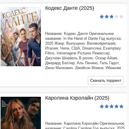
Кодекс Данте (2025)
Название: Кодекс Данте Оригинальное
название: In the Hand of Dante Год выпуска:
2025 Жанр: Выпущено: Великобритания,
Италия, Чили, США, Dreamcrew, Exemplary
Films, Intromagine Pictures Режиссер:
Джулиан Шнабель В ролях: Оскар Айзек,
Джерард Батлер, Аль Пачино, Галь Гадот,
Джон Малкович, Джейсон Момоа, Ибрахим
Элуахаби, Гэвин Вайнгартен, Дарио Самак,
Дьюк Николсон, Дениз Капецца, Гален
Скачать торрент
Хоппер,
Каролина Кэролайн (2025)
Название: Каролина Кэролайн Оригинальное
название: Carolina Caroline Год выпуска: 2025