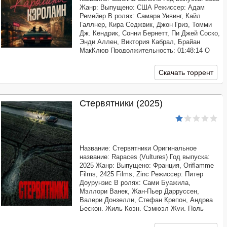
Жанр: Выпущено: США Режиссер: Адам
Ремейер В ролях: Самара Уивинг, Кайл
Галлнер, Кира Седжвик, Джон Гриз, Томми
Дж. Кендрик, Сонни Бернетт, Пи Джей Соско,
Энди Аллен, Виктория Кабрал, Брайан
МакКлюр Продолжительность: 01:48:14 О
фильме: Скромная девушка Кэролайн живет
в техасской глуши и мечтает уехать из
Скачать торрент
Стервятники (2025)
Название: Стервятники Оригинальное
название: Rapaces (Vultures) Год выпуска:
2025 Жанр: Выпущено: Франция, Oriflamme
Films, 2425 Films, Zinc Режиссер: Питер
Доурунзис В ролях: Сами Буажила,
Мэллори Ванек, Жан-Пьер Дарруссен,
Валери Донзелли, Стефан Крепон, Андреа
Бескон, Жиль Коэн, Сэмюэл Жуи, Поль
Хэми Продолжительность: 01:40:04 О
фильме: Журналист Сэмюэль вместе со