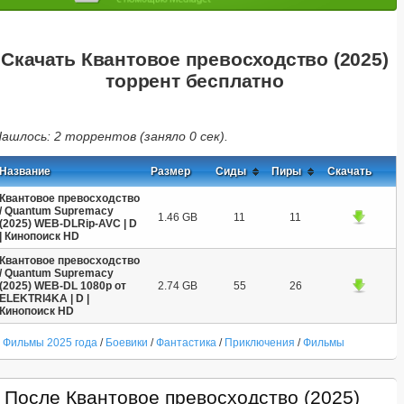
Скачать Квантовое превосходство (2025)
торрент бесплатно
ашлось: 2 торрентов (заняло 0 сек).
Название
Размер
Сиды
Пиры
Скачать
Квантовое превосходство
/ Quantum Supremacy
1.46 GB
11
11
(2025) WEB-DLRip-AVC | D
| Кинопоиск HD
Квантовое превосходство
/ Quantum Supremacy
(2025) WEB-DL 1080p от
2.74 GB
55
26
ELEKTRI4KA | D |
Кинопоиск HD
Фильмы 2025 года
/
Боевики
/
Фантастика
/
Приключения
/
Фильмы
После Квантовое превосходство (2025)