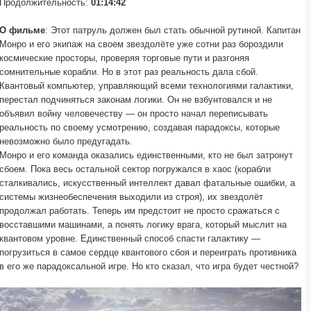
Продолжительность:
01:14:42
О фильме
: Этот патруль должен был стать обычной рутиной. Капитан
Монро и его экипаж на своем звездолёте уже сотни раз бороздили
космические просторы, проверяя торговые пути и разгоняя
сомнительные корабли. Но в этот раз реальность дала сбой.
Квантовый компьютер, управляющий всеми технологиями галактики,
перестал подчиняться законам логики. Он не взбунтовался и не
объявил войну человечеству — он просто начал переписывать
реальность по своему усмотрению, создавая парадоксы, которые
невозможно было предугадать.
Монро и его команда оказались единственными, кто не был затронут
сбоем. Пока весь остальной сектор погружался в хаос (корабли
сталкивались, искусственный интеллект давал фатальные ошибки, а
системы жизнеобеспечения выходили из строя), их звездолёт
продолжал работать. Теперь им предстоит не просто сражаться с
восставшими машинами, а понять логику врага, который мыслит на
квантовом уровне. Единственный способ спасти галактику —
погрузиться в самое сердце квантового сбоя и переиграть противника
в его же парадоксальной игре. Но кто сказал, что игра будет честной?