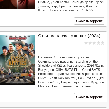
Бильбо, Джон Кэтлин, Аманда Дэвис, Дерек
Диллинджер, Престон Эверест, Джесса
Флакс Продолжительность: 01:09:26
Перевод: Профессиональный многоголосый
["Синема УС"] Качество: WEB-DLRip Размер:
Скачать торрент
1.37 GB
Стоя на плечах у кошек (2024)
Название: Стоя на плечах у кошек
Оригинальное название: Standing on the
Shoulders of Kitties Год выпуска: 2024 Жанр:
Выпущено: США, BATS Film, Grand BATS
Режиссер: Чарли Лигнтенинг В ролях: Майк
Смит, Билли Боб Торнтон, Робб Уэллс, Джон
Пол Тремблей, Патрик Роуч, Ронни Вуд, Том
Мэйхью, Брэд Стелла, Зак Селвин
Продолжительность: 01:46:34 Перевод:
Профессиональный двухголосый
Скачать торрент
[КОЛОБОК] Качество: