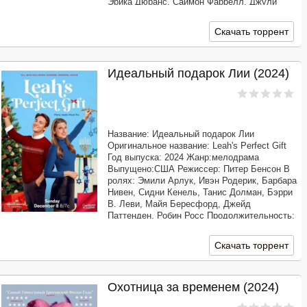
Эрика Дюранс, Саймон Фаррелл, Джули
Гонсало, Серж Уд, Райан Роттман, Ева
Таварес, Барбара Уоллес
Скачать торрент
Продолжительность: 01:24:50
Идеальный подарок Лии (2024)
Название: Идеальный подарок Лии
Оригинальное название: Leah's Perfect Gift
Год выпуска: 2024 Жанр:мелодрама
Выпущено:США Режиссер: Питер Бенсон В
ролях: Эмили Арлук, Ивэн Родерик, Барбара
Нивен, Сидни Кенель, Танис Долман, Бэрри
В. Леви, Майя Бересфорд, Джейд
Паттенден, Робин Росс Продолжительность:
01:25:01 Перевод: Профессиональный
многоголосый ["Синема УС"] Качество: WEB-
Скачать торрент
DLRip Размер: 1.37 GB
Охотница за временем (2024)