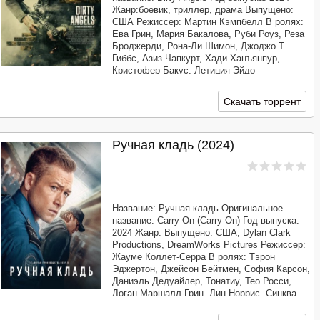
Жанр:боевик, триллер, драма Выпущено:
США Режиссер: Мартин Кэмпбелл В ролях:
Ева Грин, Мария Бакалова, Руби Роуз, Реза
Броджерди, Рона-Ли Шимон, Джоджо Т.
Гиббс, Азиз Чапкурт, Хади Ханъянпур,
Кристофер Бакус, Летиция Эйдо
Продолжительность: 01:45:21 Перевод:
Профессиональный многоголосый
Скачать торрент
[@MUZOBOZ@] Качество:
Ручная кладь (2024)
Название: Ручная кладь Оригинальное
название: Carry On (Carry-On) Год выпуска:
2024 Жанр: Выпущено: США, Dylan Clark
Productions, DreamWorks Pictures Режиссер:
Жауме Коллет-Серра В ролях: Тэрон
Эджертон, Джейсон Бейтмен, София Карсон,
Даниэль Дедуайлер, Тонатиу, Тео Росси,
Логан Маршалл-Грин, Дин Норрис, Синква
Уоллс, Кёртисс Кук, Джо Уильямсон, Джил
Перес-Абрахам, Джош Бренер, Бенито