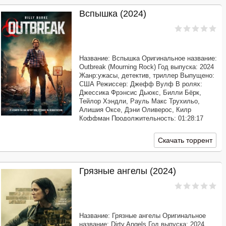
Вспышка (2024)
Название: Вспышка Оригинальное название:
Outbreak (Mourning Rock) Год выпуска: 2024
Жанр:ужасы, детектив, триллер Выпущено:
США Режиссер: Джефф Вулф В ролях:
Джессика Фрэнсис Дьюкс, Билли Бёрк,
Тейлор Хэндли, Рауль Макс Трухильо,
Алишия Оксе, Дэни Оливерос, Килр
Коффман Продолжительность: 01:28:17
Перевод: Профессиональный многоголосый
[@MUZOBOZ@] Качество: WEB-DLRip
Скачать торрент
Размер: 1.37 GB Смотритель
Грязные ангелы (2024)
Название: Грязные ангелы Оригинальное
название: Dirty Angels Год выпуска: 2024