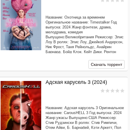
Название: Охотница за временем
Оригинальное название: Timestalker Год
выпуска: 2024 Жанр:фэнтези, драма,
мелодрама, комедия
Выпущено:Великобритания Режиссер: Элис
Лоу В ролях: Элис Лоу, Джейкоб Андерсон,
Ник Фрост, Таня Рейнольдс, Анайрин
Барнард, Бойд Клэк, Кейт Дики, Рентон
Скиннер, Джералд Тайлер, Майк Возниак
Продолжительность: 01:29:28 Перевод:
Скачать торрент
Профессиональный многоголосый
[@MUZOBOZ@]
Адская карусель 3 (2024)
Название: Адская карусель 3 Оригинальное
название: CarousHELL 3 Год выпуска: 2024
Жанр:ужасы Выпущено:США Режиссер:
Стив Рудзински В ролях: Стив Римпичи,
Отем Айви, Б. Барнабей, Кэти Аркетт, Пол