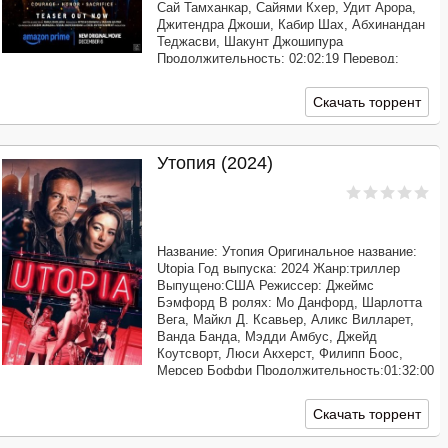
Сай Тамханкар, Сайями Кхер, Удит Арора,
Джитендра Джоши, Кабир Шах, Абхинандан
Теджасви, Шакунт Джошипура
Продолжительность: 02:02:19 Перевод:
Профессиональный многоголосый ["Синема
УС"] Качество: WEB-DLRip Размер: 2.05 GB
Скачать торрент
В городе,
Утопия (2024)
Название: Утопия Оригинальное название:
Utopia Год выпуска: 2024 Жанр:триллер
Выпущено:США Режиссер: Джеймс
Бэмфорд В ролях: Мо Данфорд, Шарлотта
Вега, Майкл Д. Ксавьер, Аликс Вилларет,
Ванда Банда, Мэдди Амбус, Джейд
Коутсворт, Люси Акхерст, Филипп Боос,
Мерсер Боффи Продолжительность:01:32:00
Перевод: Профессиональный многоголосый
[AlphaProject] Качество: WEB-DLRip Размер:
Скачать торрент
1.37 GB Главный