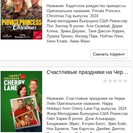
Название: Кадетское рождество принцессы
Оригинальное название: Private Princess
Christmas Год выпуска: 2024
Жанр:мелодрама Выпущено:США Режиссер:
Пол Зиллер В ролях: Али Сковбай, Дерек
Клена, Эрика Дюранс, Таня Диксон-Уоррен,
Луриза Тронко, Ингрид Парк, Нэйтан Линн,
Хеон Кларк, Аман Манн
Продолжительность: 01:24:44 Перевод:
Профессиональный многоголосый ["Синема
Скачать торрент
УС"] Качество: WEB-DLRip Размер:
Счастливые праздники на Черри Лейн (2024)
Название: Счастливые праздники на Черри
Лейн Оригинальное название: Happy
Holidays from Cherry Lane Год выпуска: 2024
Жанр:Мелодрама Выпущено:США Режиссер:
Гейл Харви В ролях: Дэни Альварадо,
Бенджамин Эйрес, Кэтрин Белл, Эрин Бойс,
Ноа Бромли, Тим Карлсон, Джеймс Дентон,