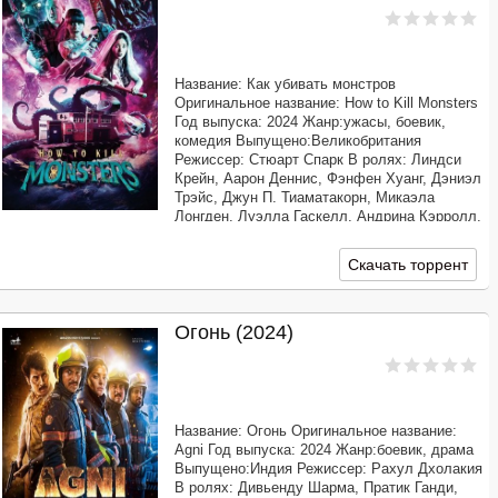
Название: Как убивать монстров
Оригинальное название: How to Kill Monsters
Год выпуска: 2024 Жанр:ужасы, боевик,
комедия Выпущено:Великобритания
Режиссер: Стюарт Спарк В ролях: Линдси
Крейн, Аарон Деннис, Фэнфен Хуанг, Дэниэл
Трэйс, Джун П. Тиаматакорн, Микаэла
Лонгден, Луэлла Гаскелл, Андрина Кэрролл,
Джонни Виваш, Николас Винс
Продолжительность: 01:37:36 Перевод:
Скачать торрент
Профессиональный многоголосый
Огонь (2024)
Название: Огонь Оригинальное название:
Agni Год выпуска: 2024 Жанр:боевик, драма
Выпущено:Индия Режиссер: Рахул Дхолакия
В ролях: Дивьенду Шарма, Пратик Ганди,