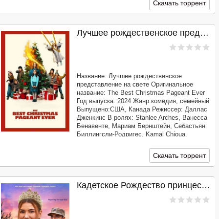
Скачать торрент
Мартинес
Лучшее рождественское представление на свете (2024)
Название: Лучшее рождественское
представление на свете Оригинальное
название: The Best Christmas Pageant Ever
Год выпуска: 2024 Жанр:комедия, семейный
Выпущено:США, Канада Режиссер: Даллас
Дженкинс В ролях: Stanlee Arches, Ванесса
Бенавенте, Мариам Бернштейн, Себастьян
Биллингсли-Родригес, Kamal Chioua,
Беатрис Шнайдер, Сара Констибл, Mason D
Nelligan, Мэттью Лэмб, Joshua Downes
Скачать торрент
Кадетское Рождество принцессы (2024)