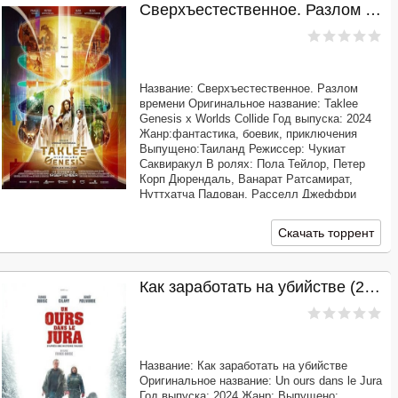
Сверхъестественное. Разлом времени (2024)
Название: Сверхъестественное. Разлом
времени Оригинальное название: Taklee
Genesis x Worlds Collide Год выпуска: 2024
Жанр:фантастика, боевик, приключения
Выпущено:Таиланд Режиссер: Чукиат
Саквиракул В ролях: Пола Тейлор, Петер
Корп Дюрендаль, Ванарат Ратсамират,
Нуттхатча Падован, Расселл Джеффри
Бэнкс, Енйира Понгпас, Пхутхарит
Промбандал Продолжительность: 02:26:52
Скачать торрент
Перевод: Профессиональный
Как заработать на убийстве (2024)
Название: Как заработать на убийстве
Оригинальное название: Un ours dans le Jura
Год выпуска: 2024 Жанр: Выпущено: