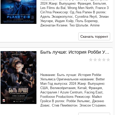
2024 Жанр: Выпущено: Франция, Бельгия,
Les Films du Bal, Wrong Men North, France 3
Cin?ma Режиссер: Од Леа Рапен В ролях:
Адель Экзаркопулос, Сухейла Якуб, Элиан
Умугире, Индия Хэйр, Поль Борепер,
Джонатан Кузини, Тео Шольби, Amine
Hamidou, L?o Chali?, Грэйс Сери
Продолжительность: 01:55:07 Перевод:
Скачать торрент
Профессиональный
Быть лучше: История Робби Уильямса (2024)
Название: Быть лучше: История Робби
Уильямса Оригинальное название: Better
Man Год выпуска: 2024 Жанр: Выпущено:
США, Великобритания, Китай, Франция,
Австралия / Azure Centrum, Facing East,
Footloose Productions Режиссер: Майкл
Грэйси В ролях: Робби Уильямс, Джонно
Дэвис, Стив Пембертон, Элисон Стэдмен,
Кейт Малвэйни, Фрейзер Хэдфилд, Дэймон
Херриман, Рашель Банно, Том Бадж, Джейк