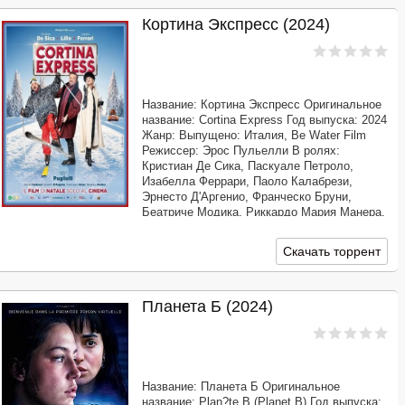
Кортина Экспресс (2024)
Название: Кортина Экспресс Оригинальное
название: Cortina Express Год выпуска: 2024
Жанр: Выпущено: Италия, Be Water Film
Режиссер: Эрос Пульелли В ролях:
Кристиан Де Сика, Паскуале Петроло,
Изабелла Феррари, Паоло Калабрези,
Эрнесто Д'Аргенио, Франческо Бруни,
Беатриче Модика, Риккардо Мария Манера,
Марко Марцокка, Вероника Логан, Агата
Сампери, Анастасия Доага, Марко Борьеро
Скачать торрент
Продолжительность:
Планета Б (2024)
Название: Планета Б Оригинальное
название: Plan?te B (Planet B) Год выпуска: