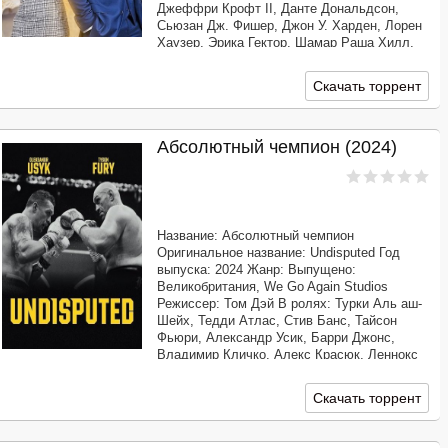
Джеффри Крофт II, Данте Дональдсон,
Сьюзан Дж. Фишер, Джон У. Харден, Лорен
Хаузер, Эрика Гектор, Шамар Раша Хилл,
Тельма Хопкинс Продолжительность:
01:41:15 Перевод: Профессиональный
Скачать торрент
многоголосый ["Синема УС"]
Абсолютный чемпион (2024)
Название: Абсолютный чемпион
Оригинальное название: Undisputed Год
выпуска: 2024 Жанр: Выпущено:
Великобритания, We Go Again Studios
Режиссер: Том Дэй В ролях: Турки Аль аш-
Шейх, Тедди Атлас, Стив Банс, Тайсон
Фьюри, Александр Усик, Барри Джонс,
Владимир Кличко, Алекс Красюк, Леннокс
Льюис Продолжительность: 01:04:31
Перевод: Профессиональный многоголосый
Скачать торрент
[1win Studio] Качество: WEBRip 1080p