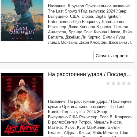
Название: Шоугерл Оригинальное название:
The Last Showgirl Год выпуска: 2024 Жанр:
Выпущено: США, Utopia, Digital Ignition
EntertainmentHigh Frequency Entertainment
Режиссер: Джиа Коппола В ролях: Памела
Андерсон, Брэнда Сонг, Кирнан Шипка, Дэйв
Батиста, Джеймс Ли Киртис, Билли Лурд,
Линда Монтана, Джон Клоффи, Джованни Л.
ДиКандило, Джипси Вуд
Продолжительность: 01:27:33 Перевод:
Скачать торрент
На расстоянии удара / Последнее кумите (2024)
Название: На расстоянии удара / Последнее
кумите Оригинальное название: The Last
Kumite Год выпуска: 2024 Жанр:
Выпущено:США Режиссер: Росс В. Кларксон
В ролях:Синтия Ротрок, Мишель Кисси,
Маттиас Хьюз, Курт МакКинни, Билли
Бланкс, Абдель Кисси, Майк Мёллер, Шон