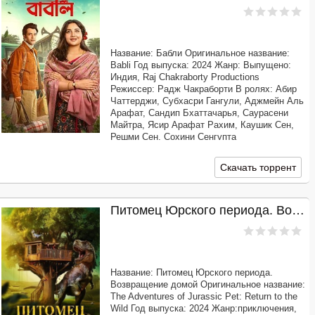
Название: Бабли Оригинальное название:
Babli Год выпуска: 2024 Жанр: Выпущено:
Индия, Raj Chakraborty Productions
Режиссер: Радж Чакраборти В ролях: Абир
Чаттерджи, Субхасри Гангули, Аджмейн Аль
Арафат, Сандип Бхаттачарья, Саурасени
Майтра, Ясир Арафат Рахим, Каушик Сен,
Решми Сен, Сохини Сенгупта
Продолжительность: 02:05:24 Перевод:
Профессиональный многоголосый
Скачать торрент
[КОЛОБОК] Качество: TS Размер:
Питомец Юрского периода. Возвращение домой (2024)
Название: Питомец Юрского периода.
Возвращение домой Оригинальное название:
The Adventures of Jurassic Pet: Return to the
Wild Год выпуска: 2024 Жанр:приключения,