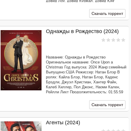
Дэвид Лоу, Дэвид Куржал, Дэвид Юнг
Продолжительность: 01:45:49 Перевод:
Дублированный [звук с TS] Качество: WEB-
Скачать торрент
DLRip Размер: 1.37 GB
Однажды в Рождество (2024)
Название: Однажды в Рождество
Оригинальное название: Once Upon a
Christmas Год выпуска: 2024 Жанр:семейный
Выпущено:США Режиссер: Натан Блэр В
ролях: Кайла Блэр, Натан Блэр, Каденс
Брэдли, Джуэл Кристиан, Хантер Файн,
Калеб Хиллер, Пол Джонс, Наоми Кален,
Рейлли Лихт Продолжительность: 01:55:59
Перевод: Профессиональный многоголосый
["Синема УС"] Качество: WEB-DLRip Размер:
Скачать торрент
1.37 GB Кэролл
Агенты (2024)