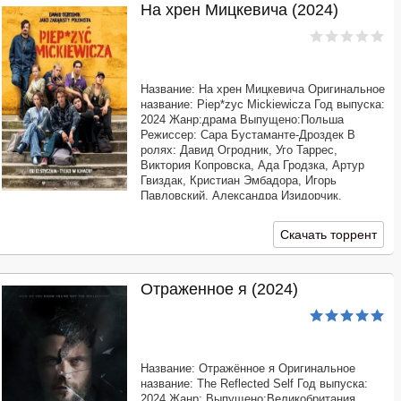
На хрен Мицкевича (2024)
Название: На хрен Мицкевича Оригинальное
название: Piep*zyc Mickiewicza Год выпуска:
2024 Жанр:драма Выпущено:Польша
Режиссер: Сара Бустаманте-Дроздек В
ролях: Давид Огродник, Уго Таррес,
Виктория Копровска, Ада Гродзка, Артур
Гвиздак, Кристиан Эмбадора, Игорь
Павловский, Александра Изидорчик,
Вероника Ксязкевич Продолжительность:
01:42:01 Перевод: Профессиональный
Скачать торрент
многоголосый [AlphaProject]
Отраженное я (2024)
Название: Отражённое я Оригинальное
название: The Reflected Self Год выпуска:
2024 Жанр: Выпущено:Великобритания