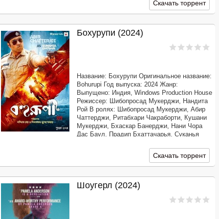
Скачать торрент
Симманс
Бохурупи (2024)
Название: Бохурупи Оригинальное название:
Bohurupi Год выпуска: 2024 Жанр:
Выпущено: Индия, Windows Production House
Режиссер: Шибопросад Мукерджи, Нандита
Рой В ролях: Шибопросад Мукерджи, Абир
Чаттерджи, Ритабхари Чакраборти, Кушани
Мукерджи, Бхаскар Банерджи, Нани Чора
Дас Баул, Прадип Бхаттачарья, Суканья
Чаттопадхай Продолжительность: 02:28:21
Перевод: Профессиональный многоголосый
Скачать торрент
Шоугерл (2024)