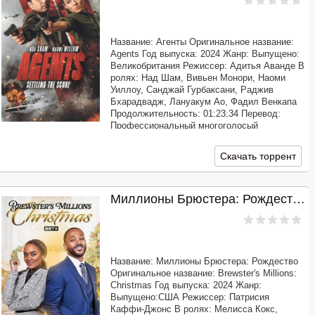
Название: Агенты Оригинальное название:
Agents Год выпуска: 2024 Жанр: Выпущено:
Великобритания Режиссер: Адитья Аванде В
ролях: Над Шам, Вивьен Монори, Наоми
Уиллоу, Санджай Гурбаксани, Раджив
Бхарадвадж, Лануакум Ао, Фадил Венкапа
Продолжительность: 01:23:34 Перевод:
Профессиональный многоголосый
[AlphaProject] Качество: WEB-DLRip Размер:
1.37 GB После похищения бесценного
Скачать торрент
артефакта двое
Миллионы Брюстера: Рождество (2024)
Название: Миллионы Брюстера: Рождество
Оригинальное название: Brewster's Millions:
Christmas Год выпуска: 2024 Жанр:
Выпущено:США Режиссер: Патрисия
Каффи-Джонс В ролях: Мелисса Кокс,