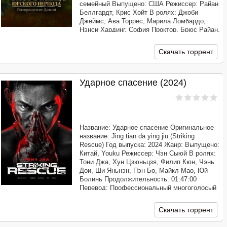
семейный Выпущено: США Режиссер: Райан
Беллгардт, Крис Хойт В ролях: Джоби
Джеймс, Ава Торрес, Марила Ломбардо,
Нэнси Хардинг, София Проктор, Брюс Райан,
Брайан Йорктон, Бен Холли, Коуди
Пеннингтон, Дрю Поллок
Скачать торрент
Продолжительность:
Ударное спасение (2024)
Название: Ударное спасение Оригинальное
название: Jing tian da ying jiu (Striking
Rescue) Год выпуска: 2024 Жанр: Выпущено:
Китай, Youku Режиссер: Чэн Сыюй В ролях:
Тони Джа, Хун Цзюньцзя, Филип Кюн, Чэнь
Дои, Ши Яньнэн, Пэн Бо, Майкл Мао, Юй
Болинь Продолжительность: 01:47:00
Перевод: Профессиональный многоголосый
[КОЛОБОК] Качество: WEB-DLRip Размер:
1.37 GB Бай Ань с супругой и дочкой
Скачать торрент