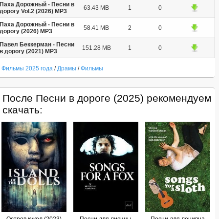
Паха Дорожный - Песни в
63.43 MB
1
0
дорогу Vol.2 (2026) MP3
Паха Дорожный - Песни в
58.41 MB
2
0
дорогу (2026) MP3
Павел Беккерман - Песни
151.28 MB
1
0
в дорогу (2021) MP3
Фильмы 2025 года
/
Драмы
/
Фильмы
После Песни в дороге (2025) рекомендуем
скачать: