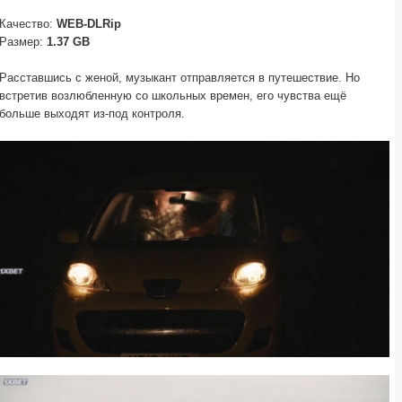
Качество:
WEB-DLRip
Размер:
1.37 GB
Расставшись с женой, музыкант отправляется в путешествие. Но
встретив возлюбленную со школьных времен, его чувства ещё
больше выходят из-под контроля.