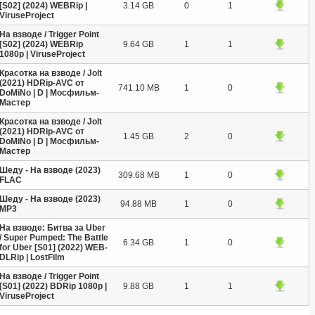
[S02] (2024) WEBRip |
3.14 GB
0
1
ViruseProject
На взводе / Trigger Point
[S02] (2024) WEBRip
9.64 GB
1
1
1080p | ViruseProject
Красотка на взводе / Jolt
(2021) HDRip-AVC от
741.10 MB
1
0
DoMiNo | D | Мосфильм-
Мастер
Красотка на взводе / Jolt
(2021) HDRip-AVC от
1.45 GB
2
0
DoMiNo | D | Мосфильм-
Мастер
Шеду - На взводе (2023)
309.68 MB
1
0
FLAC
Шеду - На взводе (2023)
94.88 MB
1
0
MP3
На взводе: Битва за Uber
/ Super Pumped: The Battle
6.34 GB
1
0
for Uber [S01] (2022) WEB-
DLRip | LostFilm
На взводе / Trigger Point
[S01] (2022) BDRip 1080p |
9.88 GB
1
1
ViruseProject