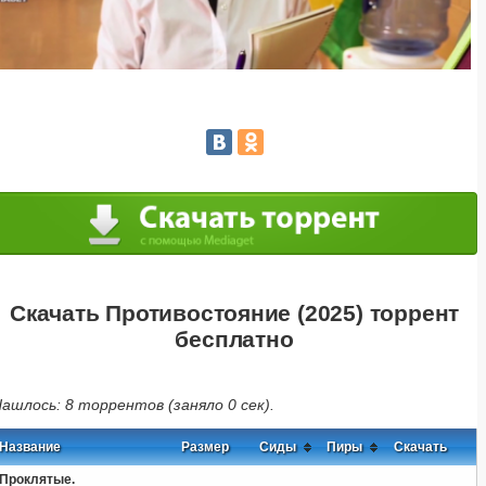
Скачать Противостояние (2025) торрент
бесплатно
ашлось: 8 торрентов (заняло 0 сек).
Название
Размер
Сиды
Пиры
Скачать
Проклятые.