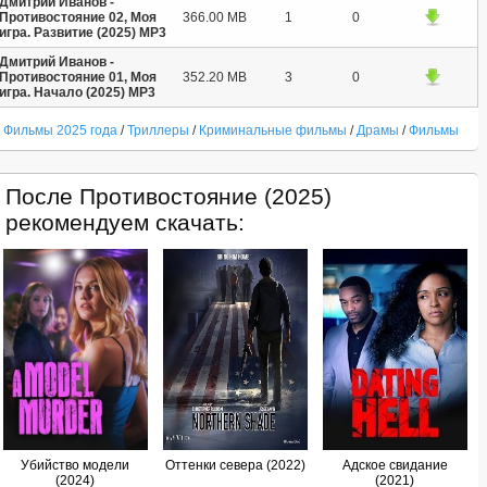
Дмитрий Иванов -
Противостояние 02, Моя
366.00 MB
1
0
игра. Развитие (2025) МР3
Дмитрий Иванов -
Противостояние 01, Моя
352.20 MB
3
0
игра. Начало (2025) МР3
Фильмы 2025 года
/
Триллеры
/
Криминальные фильмы
/
Драмы
/
Фильмы
После Противостояние (2025)
рекомендуем скачать:
Убийство модели
Оттенки севера (2022)
Адское свидание
(2024)
(2021)