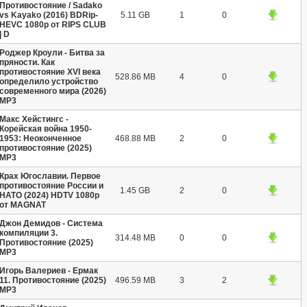
Противостояние / Sadako
vs Kayako (2016) BDRip-
5.11 GB
1
0
HEVC 1080p от RIPS CLUB
| D
Роджер Кроули - Битва за
пряности. Как
противостояние XVI века
528.86 MB
4
0
определило устройство
современного мира (2026)
MP3
Макс Хейстингс -
Корейская война 1950-
1953: Неоконченное
468.88 MB
2
0
противостояние (2025)
MP3
Крах Югославии. Первое
противостояние России и
1.45 GB
2
0
НАТО (2024) HDTV 1080p
от MAGNAT
Джон Демидов - Система
компиляции 3.
314.48 MB
0
0
Противостояние (2025)
МР3
Игорь Валериев - Ермак
11. Противостояние (2025)
496.59 MB
3
2
MP3