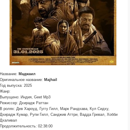
Название:
Маджаил
Оригинальное название:
Majhail
Год выпуска: 2025
Жанр:
Выпущено: Индия, Geet Mp3
Режиссер: Дхирадж Раттан
В ролях: Дев Хароуд, Гуггу Гилл, Марк Рандхава, Кул Сидху,
Дхирадж Кумар, Рупи Гилл, Санджив Аттри, Вадда Гревал, Хобби
Дхаливал
Продолжительность: 02:38:00