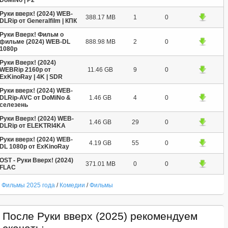
Руки вверх! (2024) WEB-
388.17 MB
1
0
DLRip от Generalfilm | КПК
Руки Вверх! Фильм о
фильме (2024) WEB-DL
888.98 MB
2
0
1080p
Руки Вверх! (2024)
WEBRip 2160p от
11.46 GB
9
0
ExKinoRay | 4K | SDR
Руки вверх! (2024) WEB-
DLRip-AVC от DoMiNo &
1.46 GB
4
0
селезень
Руки Вверх! (2024) WEB-
1.46 GB
29
0
DLRip от ELEKTRI4KА
Руки вверх! (2024) WEB-
4.19 GB
55
0
DL 1080p от ExKinoRay
OST - Руки Вверх! (2024)
371.01 MB
0
0
FLAC
Фильмы 2025 года
/
Комедии
/
Фильмы
После Руки вверх (2025) рекомендуем