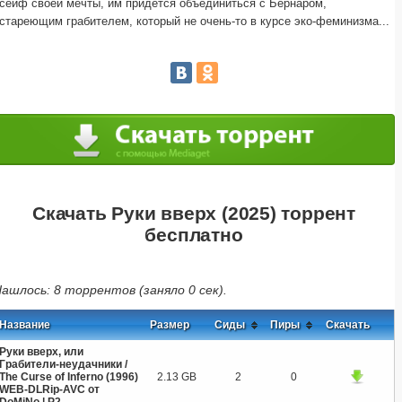
сейф своей мечты, им придется объединиться с Бернаром,
стареющим грабителем, который не очень-то в курсе эко-феминизма...
Скачать Руки вверх (2025) торрент
бесплатно
ашлось: 8 торрентов (заняло 0 сек).
Название
Размер
Сиды
Пиры
Скачать
Руки вверх, или
Грабители-неудачники /
The Curse of Inferno (1996)
2.13 GB
2
0
WEB-DLRip-AVC от
DoMiNo | P2