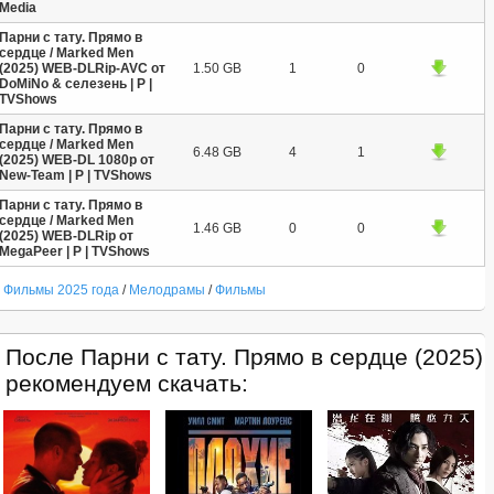
Media
Парни с тату. Прямо в
сердце / Marked Men
(2025) WEB-DLRip-AVC от
1.50 GB
1
0
DoMiNo & селезень | P |
TVShows
Парни с тату. Прямо в
сердце / Marked Men
6.48 GB
4
1
(2025) WEB-DL 1080p от
New-Team | P | TVShows
Парни с тату. Прямо в
сердце / Marked Men
1.46 GB
0
0
(2025) WEB-DLRip от
MegaPeer | P | TVShows
Фильмы 2025 года
/
Мелодрамы
/
Фильмы
После Парни с тату. Прямо в сердце (2025)
рекомендуем скачать: