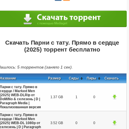
Скачать Парни с тату. Прямо в сердце
(2025) торрент бесплатно
ашлось: 5 торрентов (заняло 1 сек).
Название
Размер
Сиды
Пиры
Скачать
Парни с тату. Прямо в
сердце / Marked Men
(2025) WEB-DLRip от
1.37 GB
1
0
DoMiNo & селезень | D |
Paragraph Media |
Локализованная версия
Парни с тату. Прямо в
сердце / Marked Men
(2025) WEB-DL 1080p от
3.52 GB
0
0
селезень | D | Paragraph