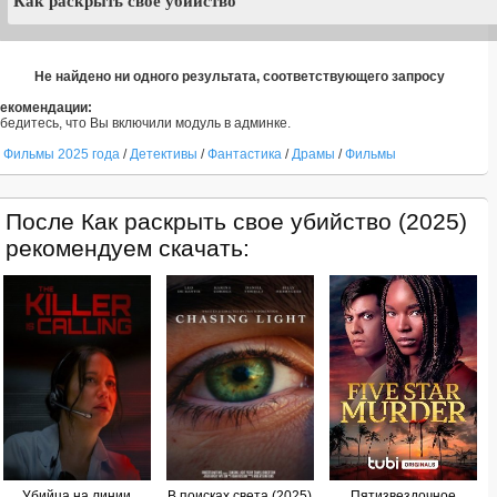
Не найдено ни одного результата, соответствующего запросу
екомендации:
бедитесь, что Вы включили модуль в админке.
Фильмы 2025 года
/
Детективы
/
Фантастика
/
Драмы
/
Фильмы
После Как раскрыть свое убийство (2025)
рекомендуем скачать:
Убийца на линии
В поисках света (2025)
Пятизвездочное