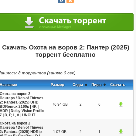
Скачать Охота на воров 2: Пантер (2025)
торрент бесплатно
ашлось: 8 торрентов (заняло 0 сек).
Название
Размер
Сиды
Пиры
Скачать
Охота на воров 2:
Пантера / Den of Thieves
2: Pantera (2025) UHD
76.94 GB
2
6
BDRemux 2160p | 4K |
HDR | Dolby Vision Profile
7 | D, P, L, A | UNCUT
Охота на воров 2:
Пантера / Den of Thieves
2: Pantera (2025) HDRip-
1.07 GB
2
1