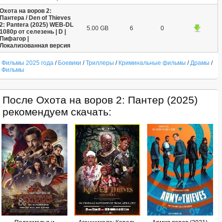
Охота на воров 2:
Пантера / Den of Thieves
2: Pantera (2025) WEB-DL
5.00 GB
6
0
1080p от селезень | D |
Пифагор |
Локализованная версия
Фильмы 2025 года
/
Боевики
/
Триллеры
/
Криминальные фильмы
/
Драмы
/
Фильмы
После Охота на воров 2: Пантер (2025)
рекомендуем скачать: