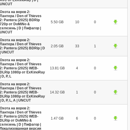
AVC от ExKinoRay | D |
UNCUT
Охота на воров 2:
Пантера / Den of Thieves
2: Pantera (2025) BDRip
5.50 GB
10
0
720p от DoMiNo &
селезень | D | Пифагор |
UNCUT
Охота на воров 2:
Пантера / Den of Thieves
2.05 GB
33
1
2: Pantera (2025) BDRip | D
| UNCUT
Охота на воров 2:
Пантера / Den of Thieves
2: Pantera (2025) WEB-
13.81 GB
4
0
DLRip 1080p от ExKinoRay
| D, P, L
Охота на воров 2:
Пантера / Den of Thieves
2: Pantera (2025) WEB-
14.32 GB
1
0
DLRip 1080p от ExKinoRay
| D, P, L, A | UNCUT
Охота на воров 2:
Пантера / Den of Thieves
2: Pantera (2025) WEB-
1.47 GB
6
0
DLRip от DoMiNo &
селезень | D | Пифагор |
Локализованная версия