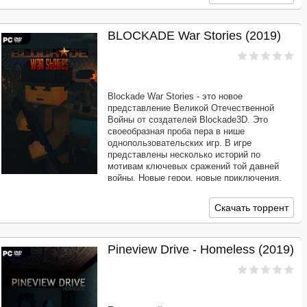
BLOCKADE War Stories (2019)
Blockade War Stories - это новое
представление Великой Отечественной
Войны от создателей Blockade3D. Это
своеобразная проба пера в нише
однопользовательских игр. В игре
представлены несколько историй по
мотивам ключевых сражений той давней
войны. Новые герои, новые приключения,
опасные задания, толпы врагов и
уникальная атмосфера - все это Blockade
Скачать торрент
War Stories!
Pineview Drive - Homeless (2019)