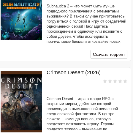
Subnautica 2 – что может быть лучше
подводного приключения с элементами
выживания? В таком случае приготовьтесь
погрузиться с головой в игру от создателей
одноименной серии! Насладитесь
прохождением в одиночку или позовите с
собой друзей, чтобы исследовать
причудливые биомы и открывайте новых
существ. Но и это еще далеко не все
возможности инопланетного морского
Скачать торрент
мира…
Crimson Desert (2026)
Crimson Desert – игра в жанре RPG с
открытым миром, действие которой
происходит в вымышленной вселенной
средневековой фантастики. В центре
сюжета – команда воинов, которую
предстоит возглавить игроку. Героям
придется тяжело – выживание во