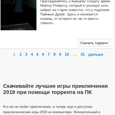
Присоединяйтесь к бывшему солдату армии
Майлзу Робертсу, который в грозовую ночь
набрел на старое поместье, что у подножия
Пайнвью Драйв. Здесь и начинается
кошмар, от которого не так то просто
сбежать.
Скачать торрент
1
2
3
4
5
6
7
8
9
10
...
31
дальше
Скачивайте лучшие игры приключения
2019 при помощи торрента на ПК
Кто же не любит приключения, а теперь еще и доступны
приключенческие игры 2019 на компьютере. Увлекательный и