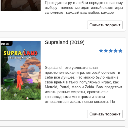
Проходите игру в любом порядке по вашему
выбору - полностью адаптивный сюжет игры
запоминает каждый ваш выбор, каждое
открытие и каждое действие, которое вы
делаете, влияя на то, что происходит
Скачать торрент
дальше.
Supraland (2019)
Supraland - это увлекательная
приключенческая игра, который сочетает в
себе всё лучшее, что можно было найти в
своё время в таких популярных играх, как
Metroid, Portal, Mario и Zelda. Вам предстоит
искать разные секреты, сражаться с
кровожадными монстрами и затем
отправляться искать новые секреты. По
мере прохождения вы сможете открывать
новые способности своих героев, сможете
Скачать торрент
открывать