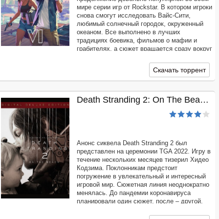
мире серии игр от Rockstar. В котором игроки
снова смогут исследовать Вайс-Сити,
любимый солнечный городок, окруженный
океаном. Все выполнено в лучших
традициях боевика, фильмов о мафии и
грабителях, а сюжет вращается сразу вокруг
двух героев: Люции и Джейсона. К тому же,
это первая часть серии, предлагающая
Скачать торрент
поиграть за
Death Stranding 2: On The Beach (2026)
Анонс сиквела Death Stranding 2 был
представлен на церемонии TGA 2022. Игру в
течение нескольких месяцев тизерил Хидео
Кодзима. Поклонникам предстоит
погружение в увлекательный и интересный
игровой мир. Сюжетная линия неоднократно
менялась. До пандемии коронавируса
планировали один сюжет, после – другой.
История была полностью переписана. Kojima
Produ. Результат, который будет