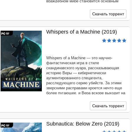
враждебном мире становится основным
мотивом повествования, увлекающим игрока
в фантастическую и кровопролитную войну
Скачать торрент
между кланами.
Whispers of a Machine (2019)
Whispers of a Machine — это научно-
фантастическая игра в стиле
скандинавского нуара, рассказывающая
историю Веры — кибернетически
аугментированного спецагента,
расследующего серию убийств. За этими
зверскими расправами кроется нечто еще
более пугающее, и Вера вскоре выходит на
группу фанатиков, которые пытаются
создать искусственный суперинтеллект —
Скачать торрент
технологию, объявленную вне закона уже
почти
Subnautica: Below Zero (2019)