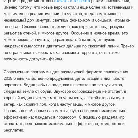
Игроки с радостью готовы
скачать с торрента
режим приключений,
именно потому, что новые версии стали еще более качественными и
максимально реалистичными. То чувство, когда осматриваешь
незнакомый дом изнутри, светишь фонариком и боишься, чтобы он
не погас. Слышно очень отчетливо, как скрипит дверь, грызуны
бегают за стеной, и многое другое. Особенно в ночное время, это
может несколько пугать, но разгадка тайны не ждет, нужно
набраться смелости и двигаться дальше по сюжетной линии. Трекер
не ограничивает скорость скачиваемого торрента, есть также
возможность догрузить файлы.
Современные программы для развлечений формата приключения
2019 очень качественно продуманны, детализация в них просто
поражает. Видна рябь на воде, как шевелится по ветру листва,
следы на земле от обуви. Звуковое сопровождение не отстает, в
хорошей аудио системе можно услышать, с какой стороны дует
ветер, как скрипит пол, когда наступаешь, и многое другое.
Правильно выбранные параметры звука позволяют максимально
эффективно наслаждаться процессом. С помощью раздела игр
скачать торрент можно максимально эффективно, комфортно и
бесплатно.