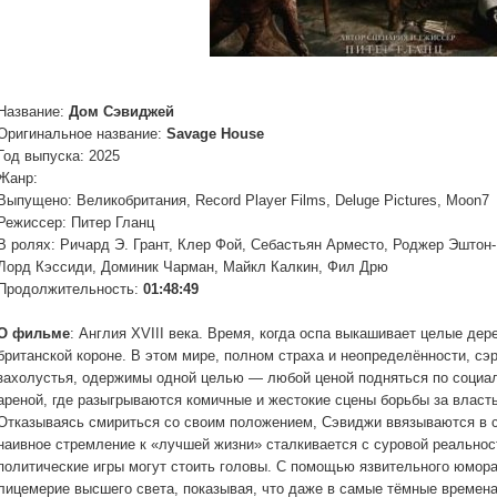
Название:
Дом Сэвиджей
Оригинальное название:
Savage House
Год выпуска: 2025
Жанр:
Выпущено: Великобритания, Record Player Films, Deluge Pictures, Moon7
Режиссер: Питер Гланц
В ролях: Ричард Э. Грант, Клер Фой, Себастьян Арместо, Роджер Эштон
Лорд Кэссиди, Доминик Чарман, Майкл Калкин, Фил Дрю
Продолжительность:
01:48:49
О фильме
: Англия XVIII века. Время, когда оспа выкашивает целые дер
британской короне. В этом мире, полном страха и неопределённости, сэ
захолустья, одержимы одной целью — любой ценой подняться по социал
ареной, где разыгрываются комичные и жестокие сцены борьбы за власть
Отказываясь смириться со своим положением, Сэвиджи ввязываются в с
наивное стремление к «лучшей жизни» сталкивается с суровой реальност
политические игры могут стоить головы. С помощью язвительного юмора
лицемерие высшего света, показывая, что даже в самые тёмные времена