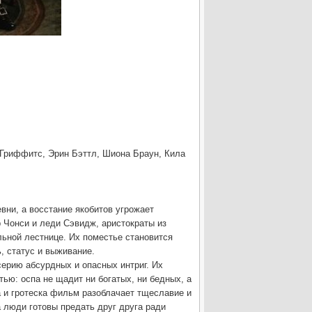
-Гриффитс, Эрин Бэттл, Шиона Браун, Кила
евни, а восстание якобитов угрожает
р Чонси и леди Сэвидж, аристократы из
ьной лестнице. Их поместье становится
, статус и выживание.
ерию абсурдных и опасных интриг. Их
ью: оспа не щадит ни богатых, ни бедных, а
 и гротеска фильм разоблачает тщеславие и
 люди готовы предать друг друга ради