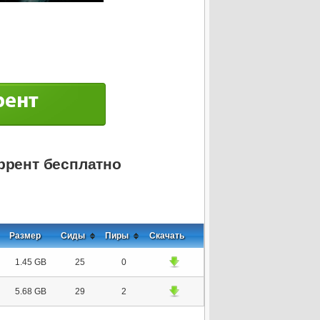
ррент бесплатно
Размер
Сиды
Пиры
Скачать
1.45 GB
25
0
5.68 GB
29
2