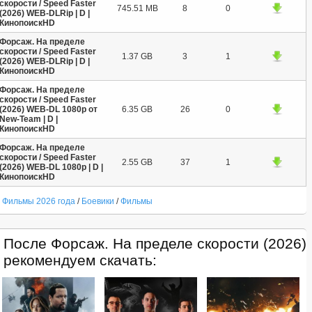
скорости / Speed Faster
745.51 MB
8
0
(2026) WEB-DLRip | D |
КинопоискHD
Форсаж. На пределе
скорости / Speed Faster
1.37 GB
3
1
(2026) WEB-DLRip | D |
КинопоискHD
Форсаж. На пределе
скорости / Speed Faster
(2026) WEB-DL 1080p от
6.35 GB
26
0
New-Team | D |
КинопоискHD
Форсаж. На пределе
скорости / Speed Faster
2.55 GB
37
1
(2026) WEB-DL 1080p | D |
КинопоискHD
Фильмы 2026 года
/
Боевики
/
Фильмы
После Форсаж. На пределе скорости (2026)
рекомендуем скачать: