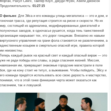
Морган, Рахул Сингх, Тайлер Коул, Джуди Нгуен, Хейли Джонсон
Продолжительность:
01:27:15
О фильме
: Для Эйса и его команды улицы мегаполиса — это и дом, и
гоночная трасса, где репутация строится на риске и скорости. Но их
мир, состоящий из адреналина, модифицированных двигателей и
полуночных заездов, в одночасье рушится, когда тень таинственной
организации накрывает тех, кто дорог гонщикам. Внезапно их навыки
виртуозного управления на грани фола становятся не развлечением, а
единственным козырем в смертельно опасной игре, правила которой
им неизвестны.
Теперь каждый рывок на красный свет и каждый опасный вираж — это
уже не ради победы или славы, а ради спасения жизней. Миссия,
навязанная им, превращает знакомые городские магистрали в поле
боя, где на кону стоит не титул, а выживание. Чтобы победить, Эйсу и
его команде придётся использовать всю свою дерзость и мастерство,
понимая, что в этой гонке финишная черта может оказаться как
спасением, так и ловушкой.