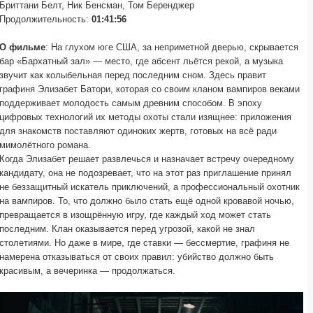
Бриттани Белт, Ник Бенсман, Том Беренджер
Продолжительность:
01:41:56
О фильме
: На глухом юге США, за неприметной дверью, скрывается
бар «Бархатный зал» — место, где абсент льётся рекой, а музыка
звучит как колыбельная перед последним сном. Здесь правит
графиня Элизабет Батори, которая со своим кланом вампиров веками
поддерживает молодость самым древним способом. В эпоху
цифровых технологий их методы охоты стали изящнее: приложения
для знакомств поставляют одиноких жертв, готовых на всё ради
мимолётного романа.
Когда Элизабет решает развлечься и назначает встречу очередному
кандидату, она не подозревает, что на этот раз приглашение принял
не беззащитный искатель приключений, а профессиональный охотник
на вампиров. То, что должно было стать ещё одной кровавой ночью,
превращается в изощрённую игру, где каждый ход может стать
последним. Клан оказывается перед угрозой, какой не знал
столетиями. Но даже в мире, где ставки — бессмертие, графиня не
намерена отказываться от своих правил: убийство должно быть
красивым, а вечеринка — продолжаться.