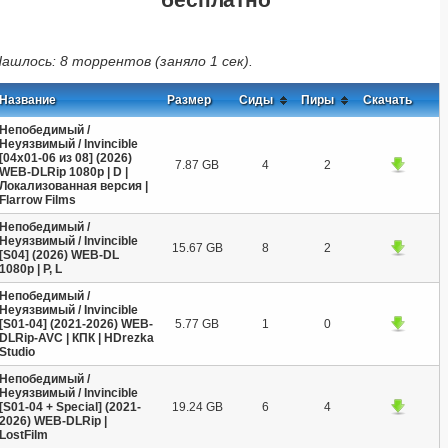
ашлось: 8 торрентов (заняло 1 сек).
Название
Размер
Сиды
Пиры
Скачать
Непобедимый /
Неуязвимый / Invincible
[04x01-06 из 08] (2026)
7.87 GB
4
2
WEB-DLRip 1080p | D |
Локализованная версия |
Flarrow Films
Непобедимый /
Неуязвимый / Invincible
15.67 GB
8
2
[S04] (2026) WEB-DL
1080p | P, L
Непобедимый /
Неуязвимый / Invincible
[S01-04] (2021-2026) WEB-
5.77 GB
1
0
DLRip-AVC | КПК | HDrezka
Studio
Непобедимый /
Неуязвимый / Invincible
[S01-04 + Special] (2021-
19.24 GB
6
4
2026) WEB-DLRip |
LostFilm