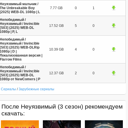
Неуязвимый мальчик /
The Unbreakable Boy
7.77 GB
0
1
(2025) WEB-DL 1080p | L
Непобедимый /
Неуязвимый / Invincible
17.52 GB
5
0
[S03] (2025) WEB-DL
1080p | P, L
Непобедимый /
Неуязвимый / Invincible
[S03] (2025) WEB-DLRip
10.39 GB
4
0
1080p | D |
Локализованная версия |
Flarrow Films
Непобедимый /
Неуязвимый / Invincible
12.37 GB
2
0
[S03] (2025) WEB-DL
1080p от NewComers | P
Сериалы
/
Зарубежные сериалы
После Неуязвимый (3 сезон) рекомендуем
скачать: