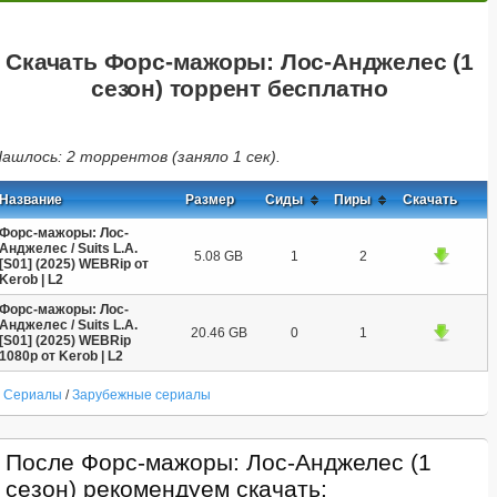
Скачать Форс-мажоры: Лос-Анджелес (1
сезон) торрент бесплатно
ашлось: 2 торрентов (заняло 1 сек).
Название
Размер
Сиды
Пиры
Скачать
Форс-мажоры: Лос-
Анджелес / Suits L.A.
5.08 GB
1
2
[S01] (2025) WEBRip от
Kerob | L2
Форс-мажоры: Лос-
Анджелес / Suits L.A.
20.46 GB
0
1
[S01] (2025) WEBRip
1080p от Kerob | L2
Сериалы
/
Зарубежные сериалы
После Форс-мажоры: Лос-Анджелес (1
сезон) рекомендуем скачать: