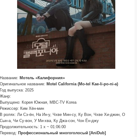
Название:
Мотель «Калифорния»
Оригинальное название:
Motel California (Mo-tel Kae-li-po-ni-a)
Год выпуска: 2025
Жанр:
Выпущено: Корея Южная, MBC-TV Korea
Режиссер: Ким Хён-мин
В ролях: Ли Сэ-ён, На Ин-у, Чхве Мин-су, Ку Вон, Чхве Хи-джин, О
Сын-а, Чи Су-вон, У Ми-хва, Ку Джа-сон, Чон Ён-джу
Продолжительность: 1 x ~ 01:06:00
Перевод:
Профессиональный многоголосый [AniDub]