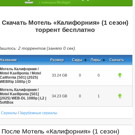
Скачать Мотель «Калифорния» (1 сезон)
торрент бесплатно
ашлось: 2 торрентов (заняло 0 сек).
Название
Размер
Сиды
Пиры
Скачать
Мотель Калифорния /
Motel Kaelliponia / Motel
33.24 GB
0
0
California [S01] (2025)
WEBRip 1080p | D
Мотель Калифорния /
Motel Kaelliponia [S01]
34.23 GB
0
1
(2025) WEB-DL 1080p | L2 |
SoftBox
Сериалы
/
Зарубежные сериалы
После Мотель «Калифорния» (1 сезон)