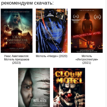
рекомендуем скачать:
Ужас Амитивилля:
Мотель «Нигде» (2020)
Мотель
Мотель призраков
«Интроспектум»
(2023)
(2021)