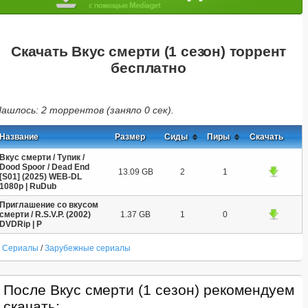
Скачать Вкус смерти (1 сезон) торрент
бесплатно
ашлось: 2 торрентов (заняло 0 сек).
Название
Размер
Сиды
Пиры
Скачать
Вкус смерти / Тупик /
Dood Spoor / Dead End
13.09 GB
2
1
[S01] (2025) WEB-DL
1080p | RuDub
Приглашение со вкусом
смерти / R.S.V.P. (2002)
1.37 GB
1
0
DVDRip | P
Сериалы
/
Зарубежные сериалы
После Вкус смерти (1 сезон) рекомендуем
скачать: