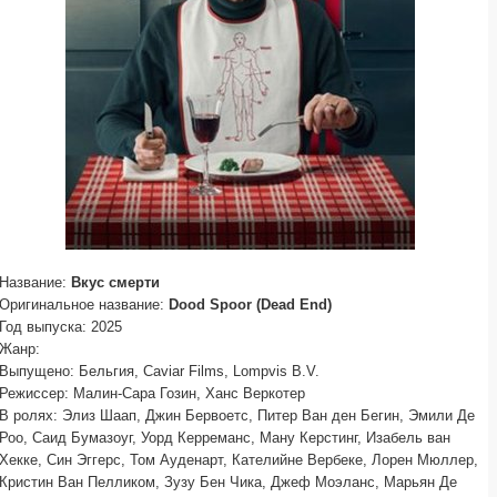
Название:
Вкус смерти
Оригинальное название:
Dood Spoor (Dead End)
Год выпуска: 2025
Жанр:
Выпущено: Бельгия, Caviar Films, Lompvis B.V.
Режиссер: Малин-Сара Гозин, Ханс Веркотер
В ролях: Элиз Шаап, Джин Бервоетс, Питер Ван ден Бегин, Эмили Де
Роо, Саид Бумазоуг, Уорд Керреманс, Ману Керстинг, Изабель ван
Хекке, Син Эггерс, Том Ауденарт, Кателийне Вербеке, Лорен Мюллер,
Кристин Ван Пелликом, Зузу Бен Чика, Джеф Моэланс, Марьян Де