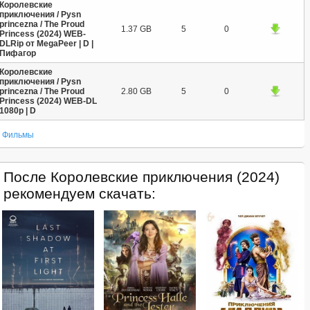
Королевские
приключения / Pysn
princezna / The Proud
1.37 GB
5
0
Princess (2024) WEB-
DLRip от MegaPeer | D |
Пифагор
Королевские
приключения / Pysn
princezna / The Proud
2.80 GB
5
0
Princess (2024) WEB-DL
1080p | D
Фильмы
После Королевские приключения (2024)
рекомендуем скачать: