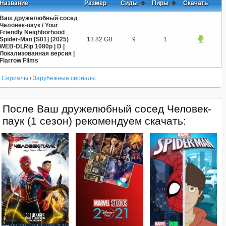
Название
Размер
Сиды
Пиры
Скачать
Ваш дружелюбный сосед
Человек-паук / Your
Friendly Neighborhood
Spider-Man [S01] (2025)
13.82 GB
9
1
WEB-DLRip 1080p | D |
Локализованная версия |
Flarrow Films
Сериалы
/
Зарубежные сериалы
После Ваш дружелюбный сосед Человек-
паук (1 сезон) рекомендуем скачать: