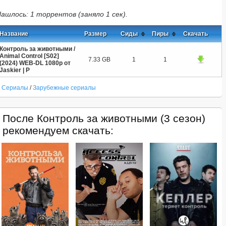
ашлось: 1 торрентов (заняло 1 сек).
Название
Размер
Сиды
Пиры
Скачать
Контроль за животными /
Animal Control [S02]
7.33 GB
1
1
(2024) WEB-DL 1080p от
Jaskier | P
Сериалы
/
Зарубежные сериалы
После Контроль за животными (3 сезон)
рекомендуем скачать: