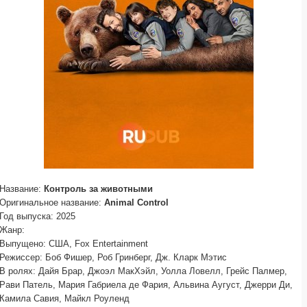
Название:
Контроль за животными
Оригинальное название:
Animal Control
Год выпуска: 2025
Жанр:
Выпущено: США, Fox Entertainment
Режиссер: Боб Фишер, Роб Гринберг, Дж. Кларк Мэтис
В ролях: Дайя Брар, Джоэл МакХэйл, Уолла Ловелл, Грейс Палмер,
Рави Патель, Мария Габриела де Фария, Альвина Аугуст, Джерри Ди,
Камила Савия, Майкл Роуленд