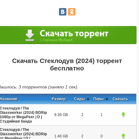
Скачать Стеклодув (2024) торрент
бесплатно
ашлось: 3 торрентов (заняло 1 сек).
Название
Размер
Сиды
Пиры
Скачать
Стеклодув / The
Glassworker (2024) BDRip
8.36 GB
2
1
1080p от MegaPeer | D |
Студийная банда
Стеклодув / The
Glassworker (2024) BDRip
1.46 GB
2
0
от MegaPeer | D |