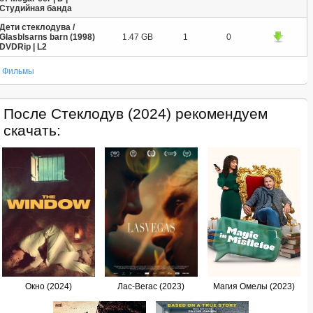
Студийная банда
Дети стеклодува /
Glasblsarns barn (1998)
1.47 GB
1
0
DVDRip | L2
Фильмы
После Стеклодув (2024) рекомендуем
скачать:
Окно (2024)
Лас-Вегас (2023)
Магия Омелы (2023)