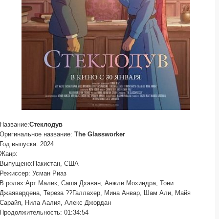
Название:
Стеклодув
Оригинальное название:
The Glassworker
Год выпуска: 2024
Жанр:
Выпущено:Пакистан, США
Режиссер: Усман Риаз
В ролях:Арт Малик, Саша Дхаван, Анжли Мохиндра, Тони
Джаявардена, Тереза ??Галлахер, Мина Анвар, Шам Али, Майя
Сарайя, Нила Аалия, Алекс Джордан
Продолжительность: 01:34:54