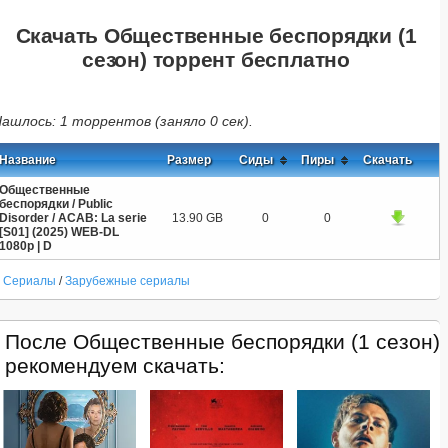
Скачать Общественные беспорядки (1
сезон) торрент бесплатно
ашлось: 1 торрентов (заняло 0 сек).
Название
Размер
Сиды
Пиры
Скачать
Общественные
беспорядки / Public
Disorder / ACAB: La serie
13.90 GB
0
0
[S01] (2025) WEB-DL
1080p | D
Сериалы
/
Зарубежные сериалы
После Общественные беспорядки (1 сезон)
рекомендуем скачать: