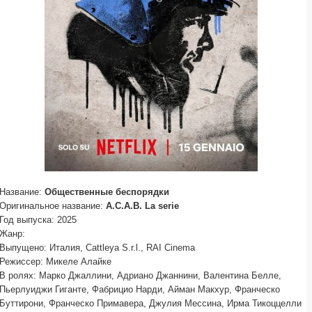
Название:
Общественные беспорядки
Оригинальное название:
A.C.A.B. La serie
Год выпуска: 2025
Жанр:
Выпущено: Италия, Cattleya S.r.l., RAI Cinema
Режиссер: Микеле Алайке
В ролях: Марко Джаллини, Адриано Джаннини, Валентина Белле,
Пьерлуиджи Гиганте, Фабрицио Нарди, Айман Макхур, Франческо
Буттирони, Франческо Примавера, Джулия Мессина, Ирма Тикоццелли