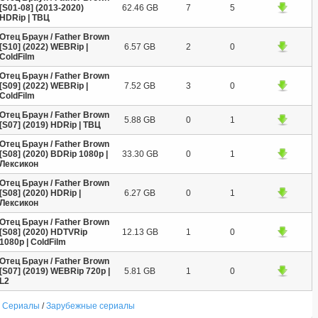
[S01-08] (2013-2020)
62.46 GB
7
5
HDRip | ТВЦ
Отец Браун / Father Brown
[S10] (2022) WEBRip |
6.57 GB
2
0
ColdFilm
Отец Браун / Father Brown
[S09] (2022) WEBRip |
7.52 GB
3
0
ColdFilm
Отец Браун / Father Brown
5.88 GB
0
1
[S07] (2019) HDRip | ТВЦ
Отец Браун / Father Brown
[S08] (2020) BDRip 1080p |
33.30 GB
0
1
Лексикон
Отец Браун / Father Brown
[S08] (2020) HDRip |
6.27 GB
0
1
Лексикон
Отец Браун / Father Brown
[S08] (2020) HDTVRip
12.13 GB
1
0
1080p | ColdFilm
Отец Браун / Father Brown
[S07] (2019) WEBRip 720p |
5.81 GB
1
0
L2
Сериалы
/
Зарубежные сериалы