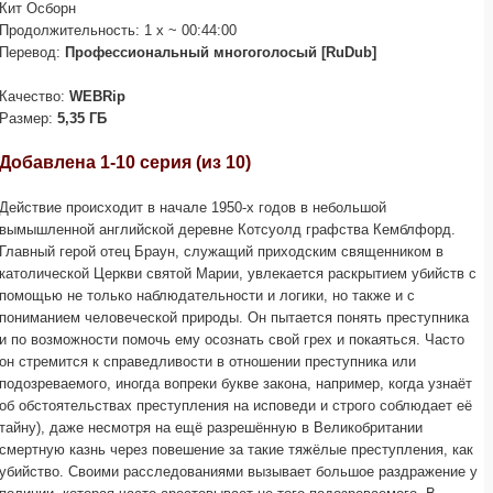
Кит Осборн
Продолжительность: 1 x ~ 00:44:00
Перевод:
Профессиональный многоголосый [RuDub]
Качество:
WEBRip
Размер:
5,35 ГБ
Добавлена 1-10 серия (из 10)
Действие происходит в начале 1950-х годов в небольшой
вымышленной английской деревне Котсуолд графства Кемблфорд.
Главный герой отец Браун, служащий приходским священником в
католической Церкви святой Марии, увлекается раскрытием убийств с
помощью не только наблюдательности и логики, но также и с
пониманием человеческой природы. Он пытается понять преступника
и по возможности помочь ему осознать свой грех и покаяться. Часто
он стремится к справедливости в отношении преступника или
подозреваемого, иногда вопреки букве закона, например, когда узнаёт
об обстоятельствах преступления на исповеди и строго соблюдает её
тайну), даже несмотря на ещё разрешённую в Великобритании
смертную казнь через повешение за такие тяжёлые преступления, как
убийство. Своими расследованиями вызывает большое раздражение у