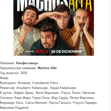
Название:
Альфа-самцы
Оригинальное название:
Machos Alfa
Год выпуска: 2025
Жанр:
Выпущено: Испания, Contubernio Films
Режиссер: Альберто Кабальеро, Лаура Кабальеро
В ролях: Мария Эрвас, Феле Мартинес, Рауль Техон, Наталия
Сесенья, Кира Миро, Горка Очоа, Мар Саура, Петра Мартинес,
Фернандо Хиль, Санти Мильян, Паула Гальего, Рэкуэл Герерро,
Вирхиния Родригес