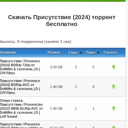
Скачать Присутствие (2024) торрент
бесплатно
ашлось: 8 торрентов (заняло 1 сек).
Название
Размер
Сиды
Пиры
Скачать
Присутствие / Presence
(2024) BDRip 720p от
3.00 GB
2
0
DoMiNo & селезень | D |
CPI Films
Присутствие / Presence
(2024) BDRip-AVC от
1.46 GB
2
0
DoMiNo & селезень | D |
CPI Films
Озеро страха.
Присутствие / Presencias
(2022) WEB-DLRip-AVC от
1.46 GB
1
1
DoMiNo & селезень | D |
Leff Sound
Присутствие / Presence