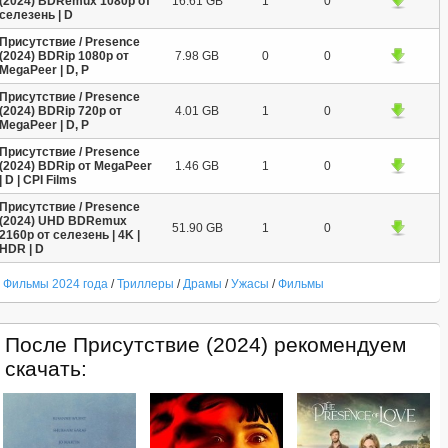
(2024) BDRemux 1080p от
16.61 GB
1
0
селезень | D
Присутствие / Presence
(2024) BDRip 1080p от
7.98 GB
0
0
MegaPeer | D, P
Присутствие / Presence
(2024) BDRip 720p от
4.01 GB
1
0
MegaPeer | D, P
Присутствие / Presence
(2024) BDRip от MegaPeer
1.46 GB
1
0
| D | CPI Films
Присутствие / Presence
(2024) UHD BDRemux
51.90 GB
1
0
2160p от селезень | 4K |
HDR | D
Фильмы 2024 года
/
Триллеры
/
Драмы
/
Ужасы
/
Фильмы
После Присутствие (2024) рекомендуем
скачать: