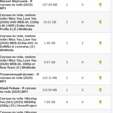
Михаил Мартынов - Я
скучаю по тебе (2015)
167.89 MB
1
0
MP3
Скучаю по тебе, люблю
тебя / Miss You, Love You
(2026) UHD WEB-DL 2160p
10.51 GB
2
0
| 4K | HDR | Dolby Vision
Profile 8 | D | WinMedia
Скучаю по тебе, люблю
тебя / Miss You, Love You
(2026) WEB-DLRip-AVC от
1.46 GB
1
2
DoMiNo & селезень | D |
WinMedia
Скучаю по тебе, люблю
тебя / Miss You, Love You
6.67 GB
3
0
(2026) WEB-DL 1080p от
New-Team | D | WinMedia
Пламенеющий феникс - Я
скучаю по тебе (2025)
142.11 MB
2
0
MP3
Юрий Рейник - Я скучаю
118.56 MB
1
0
по тебе (2025) MP3
Скучаю по тебе / Missing
You [S01] (2025) WEBRip
7.65 GB
4
0
1080p | P2 | ViruseProject
Скучаю по тебе / Missing