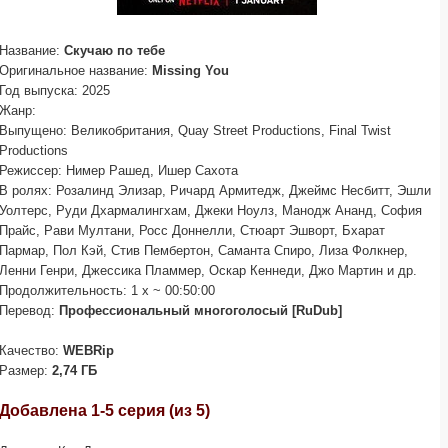
Название:
Скучаю по тебе
Оригинальное название:
Missing You
Год выпуска: 2025
Жанр:
Выпущено: Великобритания, Quay Street Productions, Final Twist
Productions
Режиссер: Нимер Рашед, Ишер Сахота
В ролях: Розалинд Элизар, Ричард Армитедж, Джеймс Несбитт, Эшли
Уолтерс, Руди Дхармалингхам, Джеки Ноулз, Манодж Ананд, София
Прайс, Рави Мултани, Росс Доннелли, Стюарт Эшворт, Бхарат
Пармар, Пол Кэй, Стив Пембертон, Саманта Спиро, Лиза Фолкнер,
Ленни Генри, Джессика Пламмер, Оскар Кеннеди, Джо Мартин и др.
Продолжительность: 1 x ~ 00:50:00
Перевод:
Профессиональный многоголосый [RuDub]
Качество:
WEBRip
Размер:
2,74 ГБ
Добавлена 1-5 серия (из 5)