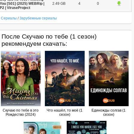
You [S01] (2025) WEBRip |
2.49 GB
4
0
P2 | ViruseProject
Сериалы
/
Зарубежные сериалы
После Скучаю по тебе (1 сезон)
рекомендуем скачать:
Скучаю по тебе в это
Что нашёл, то моё (1
Единожды солгав (1
Рождество (2024)
сезон)
сезон)