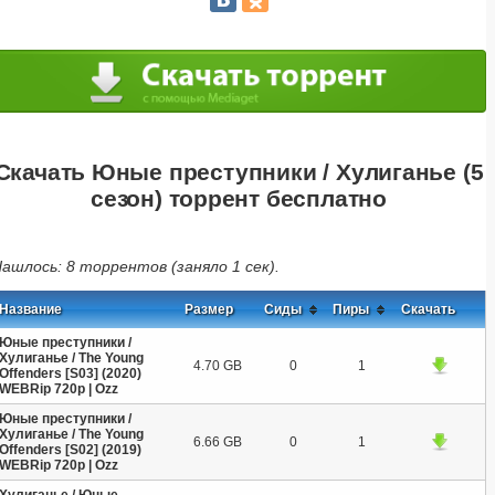
Скачать Юные преступники / Хулиганье (5
сезон) торрент бесплатно
ашлось: 8 торрентов (заняло 1 сек).
Название
Размер
Сиды
Пиры
Скачать
Юные преступники /
Хулиганье / The Young
4.70 GB
0
1
Offenders [S03] (2020)
WEBRip 720p | Ozz
Юные преступники /
Хулиганье / The Young
6.66 GB
0
1
Offenders [S02] (2019)
WEBRip 720p | Ozz
Хулиганье / Юные