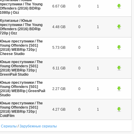
преступники / The Young
6.67 GB
0
1
Offenders (2016) BDRip
1080p | Ozz
Хулиганье / Юные
преступники / The Young
4.48 GB
0
1
Offenders (2016) BDRip
720p | Ozz
Юные преступники / The
Young Offenders [S01]
5.73 GB
0
1
(2018) WEBRip 720p |
Cheese Studio
Юные преступники / The
Young Offenders [S01]
6.11 GB
0
1
(2018) WEBRip 720p |
GreenРай Studio
Юные преступники / The
Young Offenders [S01]
2.27 GB
0
1
(2018) WEBRip | GreenРай
Studio
Юные преступники / The
Young Offenders [S01]
4.27 GB
0
1
(2018) WEBRip 720p |
ColdFilm
Сериалы
/
Зарубежные сериалы