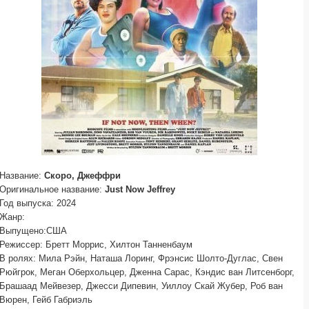
Название:
Скоро, Джеффри
Оригинальное название:
Just Now Jeffrey
Год выпуска: 2024
Жанр:
Выпущено:США
Режиссер: Бретт Моррис, Хилтон Танненбаум
В ролях: Мила Рэйн, Наташа Лоринг, Фрэнсис Шолто-Дуглас, Свен
Рюйгрок, Меган Оберхольцер, Дженна Сарас, Кэндис ван Литсенборг,
Брашаад Мейвезер, Джесси Дипевин, Уиллоу Скай Жубер, Роб ван
Вюрен, Гейб Габриэль