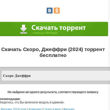
Скачать Скоро, Джеффри (2024) торрент
бесплатно
Не найдено ни одного результата, соответствующего запросу
екомендации:
бедитесь, что Вы включили модуль в админке.
Фильмы 2024 года
/
Комедии
/
Скоро в кино
/
Фильмы