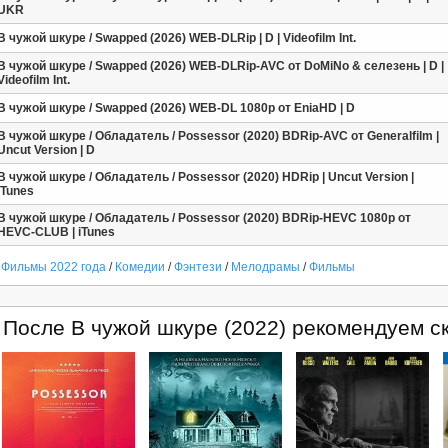
UKR
В чужой шкуре / Swapped (2026) WEB-DLRip | D | Videofilm Int.
В чужой шкуре / Swapped (2026) WEB-DLRip-AVC от DoMiNo & селезень | D |
Videofilm Int.
В чужой шкуре / Swapped (2026) WEB-DL 1080p от EniaHD | D
В чужой шкуре / Обладатель / Possessor (2020) BDRip-AVC от Generalfilm |
Uncut Version | D
В чужой шкуре / Обладатель / Possessor (2020) HDRip | Uncut Version |
iTunes
В чужой шкуре / Обладатель / Possessor (2020) BDRip-HEVC 1080p от
HEVC-CLUB | iTunes
Фильмы 2022 года
/
Комедии
/
Фэнтези
/
Мелодрамы
/
Фильмы
После В чужой шкуре (2022) рекомендуем ск