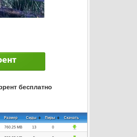
оррент бесплатно
Размер
Сиды
Пиры
Скачать
760.25 MB
13
0