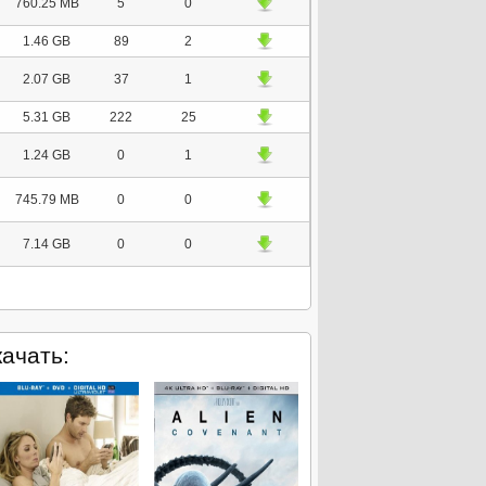
760.25 MB
5
0
1.46 GB
89
2
2.07 GB
37
1
5.31 GB
222
25
1.24 GB
0
1
745.79 MB
0
0
7.14 GB
0
0
ачать: