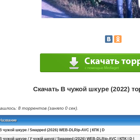
Скачать В чужой шкуре (2022) т
ашлось: 8 торрентов (заняло 0 сек).
Название
В чужой шкуре / Swapped (2026) WEB-DLRip-AVC | КПК | D
В чужой шкуре / У чужій шкурі / Swapped (2026) WEB-DLRip-AVC | КПК | D |