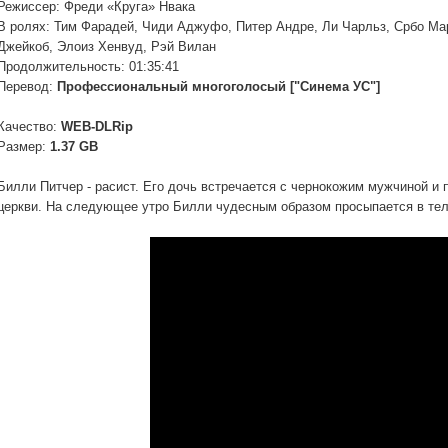
Режиссер: Фреди «Круга» Нвака
В ролях: Тим Фарадей, Чиди Аджуфо, Питер Андре, Ли Чарльз, Србо Ма
Джейкоб, Элоиз Хенвуд, Рэй Вилан
Продолжительность: 01:35:41
Перевод:
Профессиональный многоголосый ["Синема УС"]
Качество:
WEB-DLRip
Размер:
1.37 GB
Билли Питчер - расист. Его дочь встречается с чернокожим мужчиной и 
церкви. На следующее утро Билли чудесным образом просыпается в тел